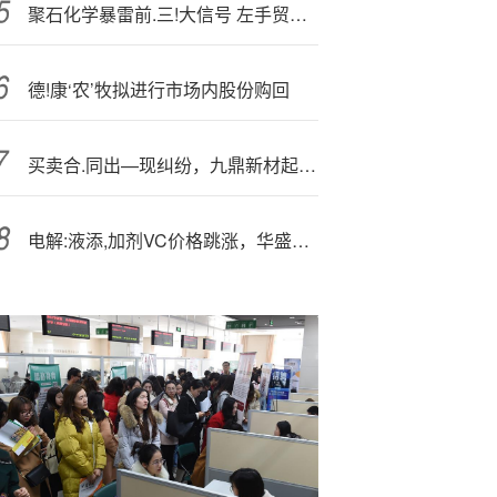
聚石化学暴雷前.三!大信号 左手贸易右手股权交易是否可能涉嫌欺诈发行？
德!康‘农’牧拟进行市场内股份购回
买卖合.同出—现纠纷，九鼎新材起诉合作方！涉案金额超9000万元
电解:液添,加剂VC价格跳涨，华盛锂电、孚日股份等成赢家