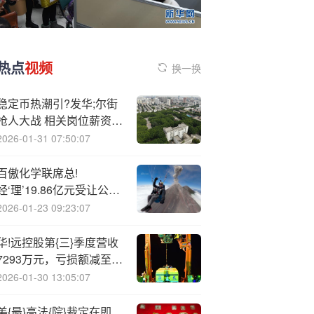
热点
视频
换一换
稳定币热潮引?发华;尔街
抢人大战 相关岗位薪资直
追企业银行董事总经理
2026-01-31 07:50:07
百傲化学联席总!
经‘理’19.86亿元受让公司
10%股份
2026-01-23 09:23:07
华!远控股第{三}季度营收
7293万元，亏损额减至
1402万元
2026-01-30 13:05:07
美{最}高法{院}裁定在即