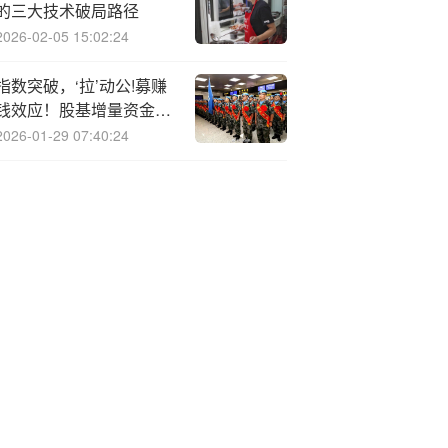
的三大技术破局路径
2026-02-05 15:02:24
指数突破，‘拉’动公!募赚
钱效应！股基增量资金加
速入市
2026-01-29 07:40:24