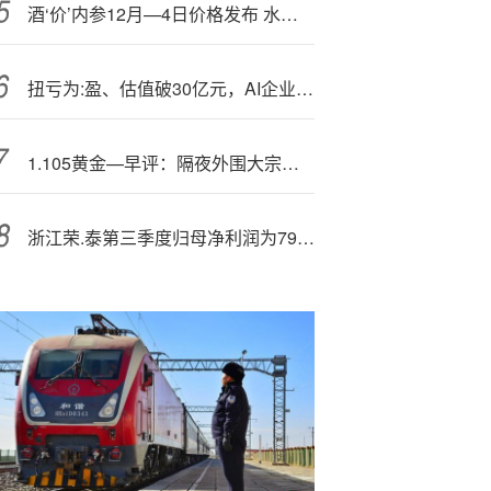
酒‘价’内参12月—4日价格发布 水晶剑南春下跌12元
扭亏为:盈、估值破30亿元，AI企业海清智元冲击港股IPO！
1.105黄金—早评：隔夜外围大宗商品普跌，黄金继续走弱
浙江荣.泰第三季度归母净利润为7985万元，同比上升21.8%