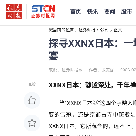
首页
快讯
要闻
股市
您当前的位置：
证券时报
>
公司
>
正文
探寻XXNX日本：
宴
来源：证券时报网
作者：张安妮
2026-02
XXNX日本：静谧深处，千年
点赞
当“XXNX日本💡”这四个字
变的雪冠，还是京都古寺中斑驳陆
XXNX日本，它所蕴含的，远不止