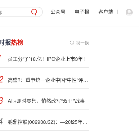
公众号
电子报
客户端
时报
热榜
换一换
员工分‘了’18.亿！IPO企业上市3年！
高盛?：重申统一企业中国“中性”评级 升目标价至10.6港元
AI;+即时零售，悄然改写“双11”战事
鹏鼎控股(002938.SZ)：—20!25年三季报净利润为24.08亿元