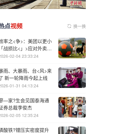
热点
视频
换一换
效率之<争>：美团以更小
「战损比<」>应对外卖大
战，高价值订单占比超
2026-02-04 23:33:24
70%
暴雨、大暴雨、台<风>来
了 新一轮降雨今起上线
2026-01-31 04:13:24
廖—家?生会见国泰海通
证券总裁李俊杰
2026-02-05 12:35:24
磷酸铁?锂压实密度提升