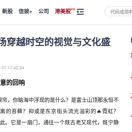
新股
信披+
公司
港美股
一场穿越时空的视觉与文化盛
-07 17:42:24
禅意的回响
映入眼帘，你脑海中浮现的是什么？是富士山顶那永恒不
离的苔藓？抑或是东京街头流光溢彩的🔥霓虹？
于此。它是一扇门，通往一个既古老又现代，既宁静